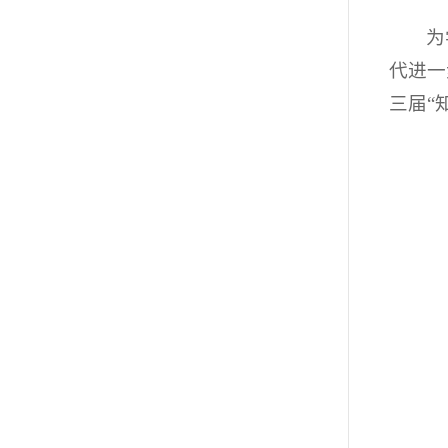
为
代进一
三届“