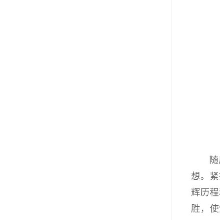
随
想。紧
辉历程
胜，使