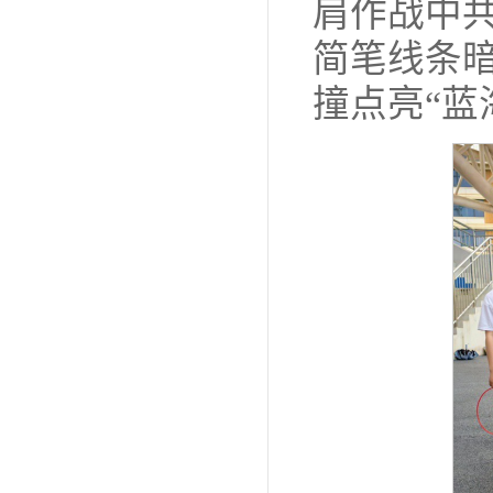
肩作战中共
简笔线条
撞点亮“蓝